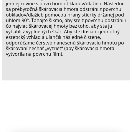
jednej rovine s povrchom obkladov/dlažieb. Následne
sa prebytočná škárovacia hmota odstráni z povrchu
obkladov/dlažieb pomocou hrany stierky držanej pod
uhlom 90°. Ťahajte šikmo, aby ste z povrchu odstránili
čo najviac škárovacej hmoty bez toho, aby ste ju
vytiahli z vyplnených škár. Aby ste dosiahli jednotný
estetický vzhľad a uľahčili následné čistene,
odporúčame čerstvo nanesenú škárovaciu hmotu po
škárovaní nechať „vyzrieť“ (aby škárovacia hmota
vytvorila na povrchu film).