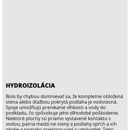
HYDROIZOLÁCIA
Bolo by chybou domnievať sa, že kompletne obložená
stena alebo dlažbou pokrytá podlaha je vodotesná.
Spoje umožňujú prenikanie vlhkosti a vody do
podkladu, čo spôsobuje jeho dlhodobé poškodenie.
Niektoré plochy sú priamo vystavené kontaktu s
vodou; patria medzi ne steny a podlahy spŕch a ich
okolie a rovnako priestory vaní a umývadiel. Tieto