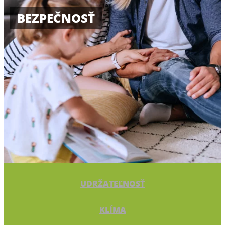
BEZPEČNOSŤ
UDRŽATEĽNOSŤ
KLÍMA