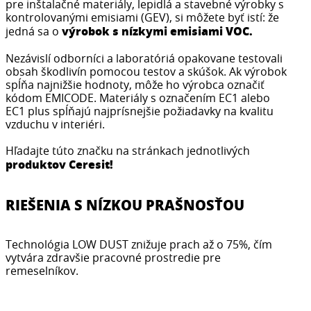
pre inštalačné materiály, lepidlá a stavebné výrobky s
kontrolovanými emisiami (GEV), si môžete byť istí: že
výrobok s nízkymi emisiami VOC.
jedná sa o
Nezávislí odborníci a laboratóriá opakovane testovali
obsah škodlivín pomocou testov a skúšok. Ak výrobok
spĺňa najnižšie hodnoty, môže ho výrobca označiť
kódom EMICODE. Materiály s označením EC1 alebo
EC1 plus spĺňajú najprísnejšie požiadavky na kvalitu
vzduchu v interiéri.
Hľadajte túto značku na stránkach jednotlivých
produktov Ceresit!
RIEŠENIA S NÍZKOU PRAŠNOSŤOU
Technológia LOW DUST znižuje prach až o 75%, čím
vytvára zdravšie pracovné prostredie pre
remeselníkov.