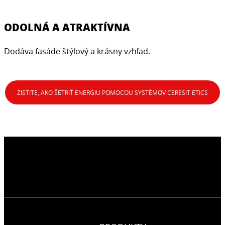
ODOLNÁ A ATRAKTÍVNA
Dodáva fasáde štýlový a krásny vzhľad.
ZISTITE, AKO ŠETRIŤ ENERGIU POMOCOU SYSTÉMOV CERESIT ETICS