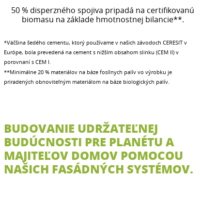
50 % disperzného spojiva pripadá na certifikovanú
biomasu na základe hmotnostnej bilancie**.
*Väčšina šedého cementu, ktorý používame v našich závodoch CERESIT v
Európe, bola prevedená na cement s nižším obsahom slinku (CEM II) v
porovnaní s CEM I.
**Minimálne 20 % materiálov na báze fosílnych palív vo výrobku je
priradených obnoviteľným materiálom na báze biologických palív.
BUDOVANIE UDRŽATEĽNEJ
BUDÚCNOSTI PRE PLANÉTU A
MAJITEĽOV DOMOV POMOCOU
NAŠICH FASÁDNÝCH SYSTÉMOV.