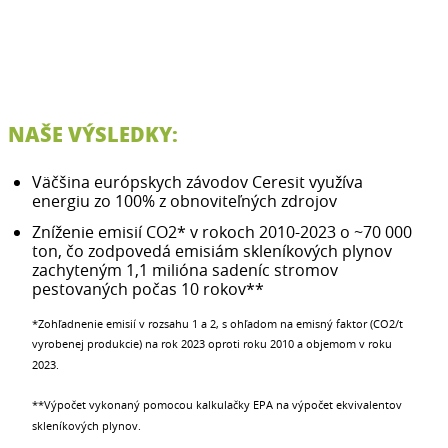
NAŠE VÝSLEDKY:
Väčšina európskych závodov Ceresit využíva
energiu zo 100% z obnoviteľných zdrojov
Zníženie emisií CO2* v rokoch 2010-2023 o ~70 000
ton, čo zodpovedá emisiám skleníkových plynov
zachyteným 1,1 milióna sadeníc stromov
pestovaných počas 10 rokov**
*Zohľadnenie emisií v rozsahu 1 a 2, s ohľadom na emisný faktor (CO2/t
vyrobenej produkcie) na rok 2023 oproti roku 2010 a objemom v roku
2023.
**Výpočet vykonaný pomocou kalkulačky EPA na výpočet ekvivalentov
skleníkových plynov.