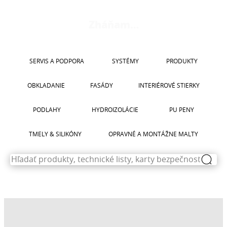
CERESIT CS 25
CERESIT CT 17
CERESIT CT 74
Zháňam…
CERESIT CT 76
SERVIS A PODPORA
SYSTÉMY
PRODUKTY
OBKLADANIE
FASÁDY
INTERIÉROVÉ STIERKY
PODLAHY
HYDROIZOLÁCIE
PU PENY
TMELY & SILIKÓNY
OPRAVNÉ A MONTÁŽNE MALTY