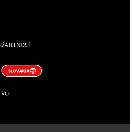
RŽATEĽNOSŤ
SLOVAKIA
TVO