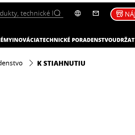
NÁ
TÉMY
INOVÁCIA
TECHNICKÉ PORADENSTVO
UDRŽAT
K STIAHNUTIU
denstvo