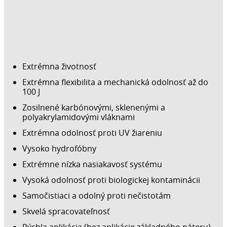
Extrémna životnosť
Extrémna flexibilita a mechanická odolnosť až do
100 J
Zosilnené karbónovými, sklenenými a
polyakrylamidovými vláknami
Extrémna odolnosť proti UV žiareniu
Vysoko hydrofóbny
Extrémne nízka nasiakavosť systému
Vysoká odolnosť proti biologickej kontaminácii
Samočistiaci a odolný proti nečistotám
Skvelá spracovateľnosť
Rýchla aplikácia (bez aplikácie základného náteru)