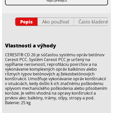
Nájsť predajcu
Popis
Ako používať
Často kladené o
Vlastnosti a výhody
CERESIT® CD 26 je súčasťou systému opráv betónov
Ceresit PCC. Systém Ceresit PCC je určený na
vypĺňanie nerovností, reprofiláciu povrchov a na
vykonávanie komplexných opráv balkónov alebo
rôznych typov betónových aj železobetónových
konštrukcií. Umožňuje vykonávanie opráv konštrukcií
v situáciách, kedy došlo k ich značnému poškodeniu
vplyvom mechanického poškodenia alebo pôsobením
korózie. Je veľmi vhodná na opravy konštrukcií a
prvkov ako: balkóny, trámy, stĺpy, stropy a pod.
Balenie: 25 kg