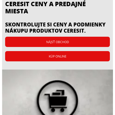
CERESIT CENY A PREDAJNÉ
MIESTA
SKONTROLUJTE SI CENY A PODMIENKY
NÁKUPU PRODUKTOV CERESIT.
NÁJSŤ OBCHOD
CERESIT CD 25
CERESIT CR 166
KÚP ONLINE
CERESIT CD 30
Jednozložková jemnozrnná opravná malta
Elastická dvojzložková hydroizolačná malta
na opravy betónu od 5 do 30 mm
Cementová ochranná malta na povrchy z
vystužená vláknom
...
ocele i betónu
...
...