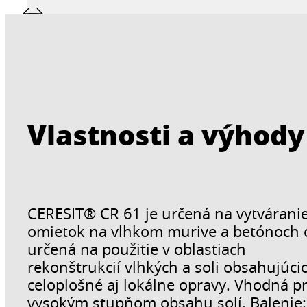
Vlastnosti a výhody
CERESIT® CR 61 je určená na vytvárani
omietok na vlhkom murive a betónoch 
určená na použitie v oblastiach
rekonštrukcií vlhkých a soli obsahujúci
celoplošné aj lokálne opravy. Vhodná p
vysokým stupňom obsahu solí. Balenie: