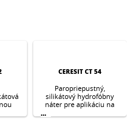
2
CERESIT CT 54
Paropriepustný,
kátová
silikátový hydrofóbny
enou
náter pre aplikáciu na
kosti
omietky v interiéri aj
...
 mm a
exteriér.
tie v
iéri.