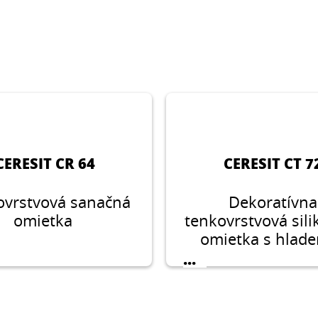
CERESIT CR 64
CERESIT CT 7
ovrstvová sanačná
Dekoratívna
omietka
tenkovrstvová sili
omietka s hlad
štruktúrou vo veľ
...
zrna 1,5 mm, 2,0
2,5 mm na použi
exteriéri aj inter