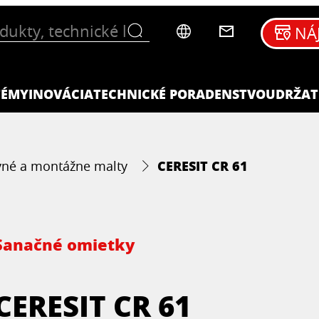
NÁ
TÉMY
INOVÁCIA
TECHNICKÉ PORADENSTVO
UDRŽAT
CERESIT CR 61
né a montážne malty
Sanačné omietky
CERESIT CR 61