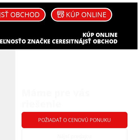
JSŤ OBCHOD
KÚP ONLINE
KÚP ONLINE
EĽNOSŤ
O ZNAČKE CERESIT
NÁJSŤ OBCHOD
Máme pre vás
riešenie
POŽIADAŤ O CENOVÚ PONUKU
Nájsť predajcu