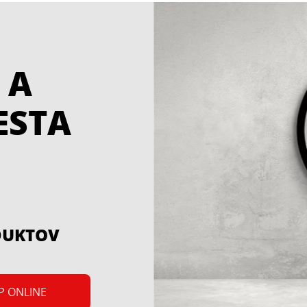
 A
ESTA
DUKTOV
P ONLINE