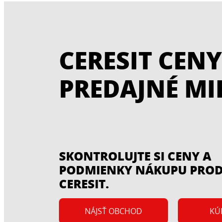
CERESIT CENY
CERESIT CC 81
PREDAJNÉ MI
Kontaktná emulzia
...
SKONTROLUJTE SI CENY A
PODMIENKY NÁKUPU PRO
CERESIT.
NÁJSŤ OBCHOD
KÚ