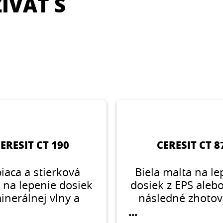
ÍVAŤ S
ERESIT CT 190
CERESIT CT 8
iaca a stierková
Biela malta na le
 na lepenie dosiek
dosiek z EPS aleb
inerálnej vlny a
následné zhotov
ledné zhotovenie
armovacej vrs
...