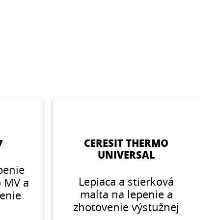
7
CERESIT THERMO
UNIVERSAL
penie
Lepiaca a stierková
o MV a
malta na lepenie a
enie
zhotovenie výstužnej
tvy
vrstvy z EPS, XPS a MV