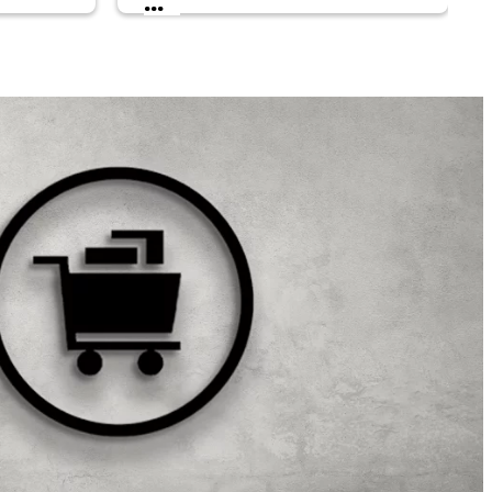
...
vinou
na tepelných izolantoch
nom v
použitých pri
témoch
zatepľovaní budov.
dov
erm