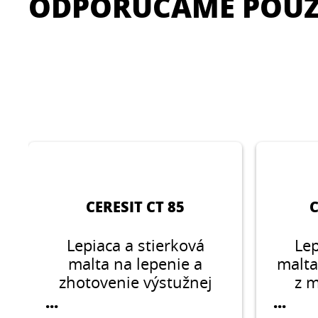
ODPORÚČAME POUŽ
CERESIT CT 85
C
Lepiaca a stierková
Lep
malta na lepenie a
malta
zhotovenie výstužnej
z m
vrstvy z EPS, XPS v
nás
...
...