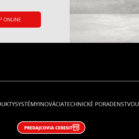
v kontaktných
émoch zateplenia
budov Ceresit
P ONLINE
etherm (ETICS).
DUKTY
SYSTÉMY
INOVÁCIA
TECHNICKÉ PORADENSTVO
U
PREDAJCOVIA CERESIT