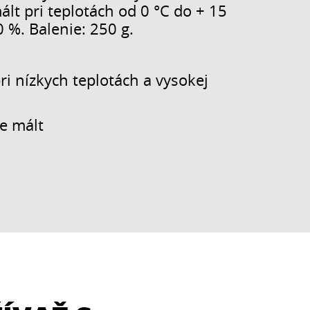
t pri teplotách od 0 °C do + 15
0 %. Balenie: 250 g.
ri nízkych teplotách a vysokej
e mált