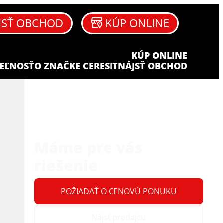
JSŤ OBCHOD
KÚP ONLINE
KÚP ONLINE
EĽNOSŤ
O ZNAČKE CERESIT
NÁJSŤ OBCHOD
Máme pre vás
riešenie
POŽIADAŤ O CENOVÚ PONUKU
Nájsť predajcu