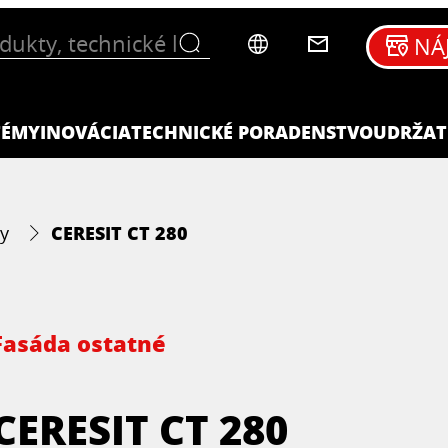
NÁ
TÉMY
INOVÁCIA
TECHNICKÉ PORADENSTVO
UDRŽAT
CERESIT CT 280
y
Fasáda ostatné
CERESIT CT 280