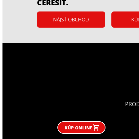
Ceresit Ceretherm
CERESIT.
(ETICS).
syst
NÁJSŤ OBCHOD
KÚ
Cer
PRO
KÚP ONLINE