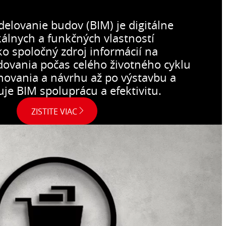
elovanie budov (BIM) je digitálne
kálnych a funkčných vlastností
ko spoločný zdroj informácií na
ovania počas celého životného cyklu
novania a návrhu až po výstavbu a
je BIM spoluprácu a efektivitu.
ZISTITE VIAC