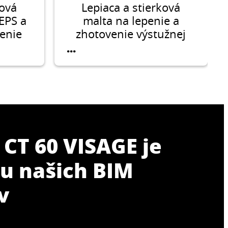
ková
Lepiaca a stierková
EPS a
malta na lepenie a
enie
zhotovenie výstužnej
tvy
vrstvy z EPS, XPS v
...
vinou
kontaktných systémoch
áknom
zateplenia budov
h
Ceresit Ceretherm
lenia
(ETICS).
t
CS).
 CT 60 VISAGE je
u našich BIM
v