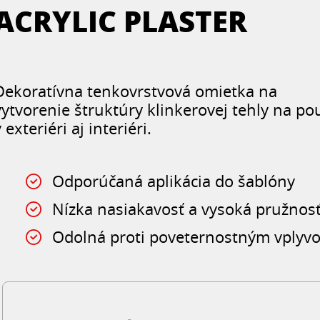
ACRYLIC PLASTER
Dekoratívna tenkovrstvová omietka na
vytvorenie štruktúry klinkerovej tehly na pou
v exteriéri aj interiéri.
Odporúčaná aplikácia do šablóny
Nízka nasiakavosť a vysoká pružnos
Odolná proti poveternostným vplyv