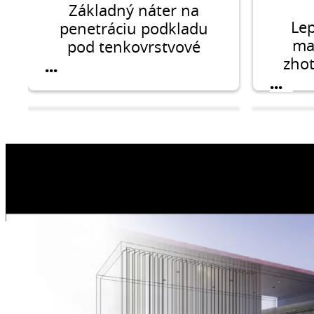
Základný náter na
Lep
penetráciu podkladu
ma
pod tenkovrstvové
zhot
omietky
...
vrst
...
na te
zat
CERESIT CT 80
C
Lepiaca a stierková
Lep
malta na lepenie a
malta