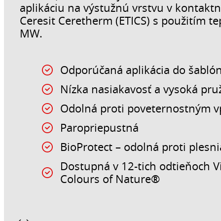
aplikáciu na výstužnú vrstvu v kontakt
Ceresit Ceretherm (ETICS) s použitím te
MW.
Odporúčaná aplikácia do šabló
Nízka nasiakavosť a vysoká pru
Odolná proti poveternostným 
Paropriepustná
BioProtect – odolná proti ples
Dostupná v 12-tich odtieňoch Vi
Colours of Nature®