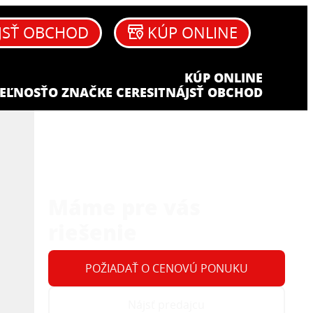
JSŤ OBCHOD
KÚP ONLINE
KÚP ONLINE
EĽNOSŤ
O ZNAČKE CERESIT
NÁJSŤ OBCHOD
Máme pre vás
riešenie
POŽIADAŤ O CENOVÚ PONUKU
Nájsť predajcu