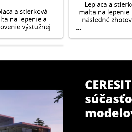
Lepiaca a stier
iaca a stierková
malta na lepenie 
lta na lepenie a
následné zhotov
ovenie výstužnej
armovacej vrs
...
vy z EPS, XPS a MV
vystuženej sieťo
pelných izolantoch
so skleneným vl
použitých pri
v kontaktnýc
epľovaní budov.
systémoch zatep
budov Ceresi
Ceretherm (ETI
CERESIT
súčasťo
ERESIT CT 190
modelo
iaca a stierková
 na lepenie dosiek