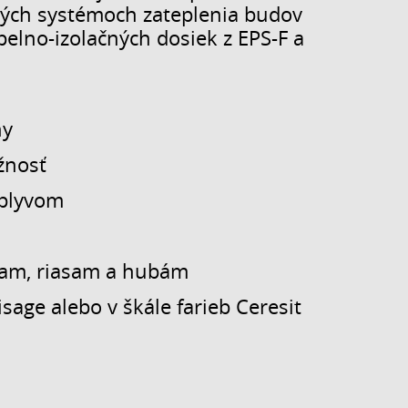
ných systémoch zateplenia budov
pelno-izolačných dosiek z EPS-F a
ny
žnosť
vplyvom
niam, riasam a hubám
sage alebo v škále farieb Ceresit