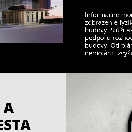
inerálnej vlny a
ledné zhotovenie
Informačné mod
tiev vystužených
zobrazenie fyzi
ovacou sieťou v
budovy. Slúži a
ktných systémoch
podporu rozhod
teplenia budov
budovy. Od plá
resit Ceretherm
demoláciu zvyšu
(ETICS).
 A
ESTA