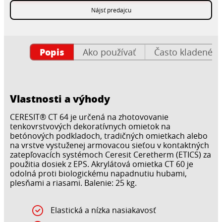
Nájsť predajcu
Popis
Ako používať
Často kladené o
Vlastnosti a výhody
CERESIT® CT 64 je určená na zhotovovanie
tenkovrstvových dekoratívnych omietok na
betónových podkladoch, tradičných omietkach alebo
na vrstve vystuženej armovacou sieťou v kontaktných
zatepľovacích systémoch Ceresit Ceretherm (ETICS) za
použitia dosiek z EPS. Akrylátová omietka CT 60 je
odolná proti biologickému napadnutiu hubami,
plesňami a riasami. Balenie: 25 kg.
Elastická a nízka nasiakavosť