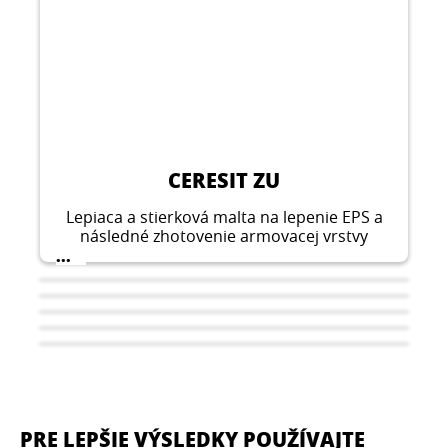
CERESIT ZU
Lepiaca a stierková malta na lepenie EPS a
následné zhotovenie armovacej vrstvy
vystuženej sieťovinou so skleneným
...
vláknom v kontaktných systémoch
zateplenia budov Ceresit Ceretherm (ETICS).
PRE LEPŠIE VÝSLEDKY POUŽÍVAJTE