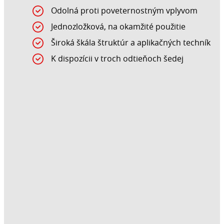
Odolná proti poveternostným vplyvom
Jednozložková, na okamžité použitie
Široká škála štruktúr a aplikačných techník
K dispozícii v troch odtieňoch šedej