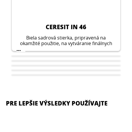
CERESIT IN 46
Biela sadrová stierka, pripravená na
okamžité použitie, na vytváranie finálnych
povrchových vrstiev pred maľovaním a
...
tapetovaním.
PRE LEPŠIE VÝSLEDKY POUŽÍVAJTE