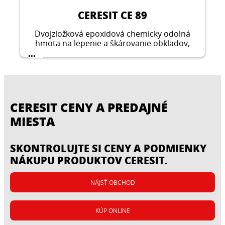
vyrovnávacích hmôt.
kameňov.
CERESIT CE 89
Dvojzložková epoxidová chemicky odolná
hmota na lepenie a škárovanie obkladov,
dlažby a mozaiky so škárou 1–15 mm.
...
CERESIT CENY A PREDAJNÉ
MIESTA
SKONTROLUJTE SI CENY A PODMIENKY
NÁKUPU PRODUKTOV CERESIT.
NÁJSŤ OBCHOD
KÚP ONLINE