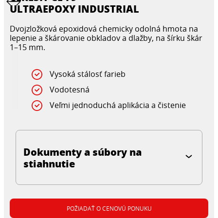
ULTRAEPOXY INDUSTRIAL
Dvojzložková epoxidová chemicky odolná hmota na
lepenie a škárovanie obkladov a dlažby, na šírku škár
1–15 mm.
Vysoká stálosť farieb
Vodotesná
Veľmi jednoduchá aplikácia a čistenie
Dokumenty a súbory na
stiahnutie
POŽIADAŤ O CENOVÚ PONUKU