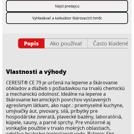
Nájsť predajcu
Vyhľadávač a kalkulátor škárovacích hmôt
Popis
Ako používať
Často kladené o
Vlastnosti a výhody
CERESIT® CE 79 je určená na lepenie a škárovanie
obkladov a dlažieb s požiadavkou na trvalú chemickú
a mechanickú odolnosť. Ideálne na lepenie a
škárovanie keramických povrchov vystavených
agresívnym látkam, ako napr.: priemyselné kuchyne,
umývačky áut, pivovary, silá, príbytky pre
hospodárske zvieratá, plavecké bazény, laboratóriá,
kúpele, sauny, a parné sprchy. Pre vnútorné aj
vonkajšie použitie v trvalo mokrých oblastiach,
odoláva brakickej (poloslanej) vode. Balenie: 5kg