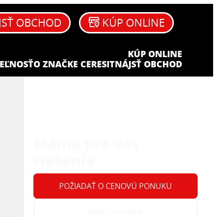
JSŤ OBCHOD
KÚP ONLINE
KÚP ONLINE
EĽNOSŤ
O ZNAČKE CERESIT
NÁJSŤ OBCHOD
Máme pre vás
riešenie
POŽIADAŤ O CENOVÚ PONUKU
Nájsť predajcu