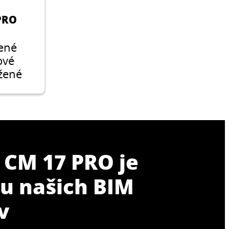
PRO
šené
ové
užené
s
ERO.
 CM 17 PRO je
u našich BIM
v