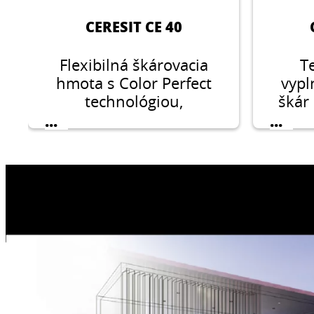
CERESIT CE 40
Flexibilná škárovacia
T
hmota s Color Perfect
vypl
technológiou,
škár
vodeodolná, flexibilná
dlaž
...
...
škárovacia hmota na
škárovanie keramických
obkladov a dlažieb,
vrátane gresovej, na
škár so šírkou do 8
mm.