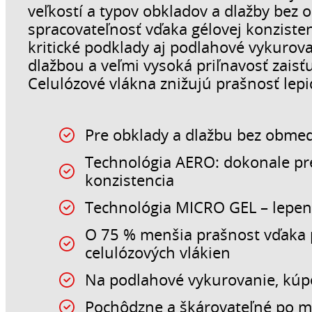
veľkostí a typov obkladov a dlažby bez
spracovateľnosť vďaka gélovej konzistenci
kritické podklady aj podlahové vykurova
dlažbou a veľmi vysoká priľnavosť zaisťu
Celulózové vlákna znižujú prašnosť lepi
Pre obklady a dlažbu bez obme
Technológia AERO: dokonale pr
konzistencia
Technológia MICRO GEL – lepeni
O 75 % menšia prašnost vďaka 
celulózových vlákien
Na podlahové vykurovanie, kúpe
Pochôdzne a škárovateľné po m