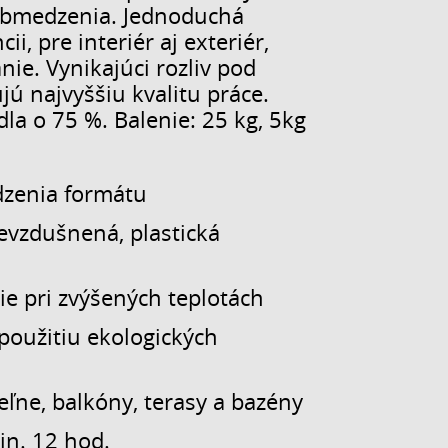
 obmedzenia. Jednoduchá
i, pre interiér aj exteriér,
nie. Vynikajúci rozliv pod
jú najvyššiu kvalitu práce.
dla o 75 %. Balenie: 25 kg, 5kg
dzenia formátu
evzdušnená, plastická
e pri zvýšených teplotách
použitiu ekologických
ľne, balkóny, terasy a bazény
in. 12 hod.