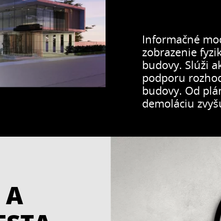
Informačné mod
zobrazenie fyzi
budovy. Slúži a
podporu rozhod
budovy. Od plá
demoláciu zvyšu
 A