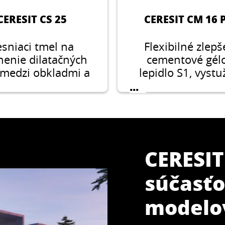
CERESIT CS 25
CERESIT CM 16 
esniaci tmel na
Flexibilné zlep
nenie dilatačných
cementové gél
 medzi obkladmi a
lepidlo S1, vyst
bami v interiéri aj
vláknami a 
...
exteriéri.
technológiou A
CERESIT
súčasťo
modelo