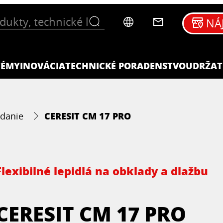
NÁ
TÉMY
INOVÁCIA
TECHNICKÉ PORADENSTVO
UDRŽAT
CERESIT CM 17 PRO
danie
Flexibilné lepidlá na obklady a dlažbu
CERESIT CM 17 PRO