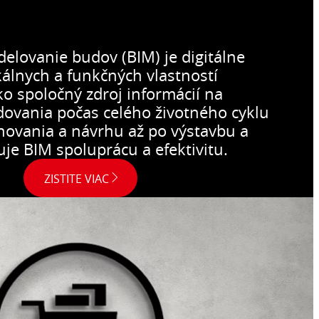
elovanie budov (BIM) je digitálne
kálnych a funkčných vlastností
ko spoločný zdroj informácií na
ovania počas celého životného cyklu
novania a návrhu až po výstavbu a
je BIM spoluprácu a efektivitu.
ZISTITE VIAC