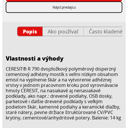
Nájsť predajcu
Popis
Ako používať
Často kladené o
Vlastnosti a výhody
CERESIT® R 790 dvojzložkový polymérový disperzný
cementový adhézny mostík s veľmi nízkym obsahom
emisií na vyplnenie škár a na vytvorenie adhéznej
vrstvy v jednom pracovnom kroku pod vyrovnávacie
hmoty CERESIT, na nasiakavé aj nenasiakavé
podklady, ako napr.: drevené podlahy, OSB dosky,
parketové i ďalšie drevené podklady s veľkým
podielom škár, kamenné podlahy a keramické dlažby,
staré nátery, pevne držiace štruktúrované CV/PVC
krytiny, cementové/anhydritové potery. Balenie: 14 kg