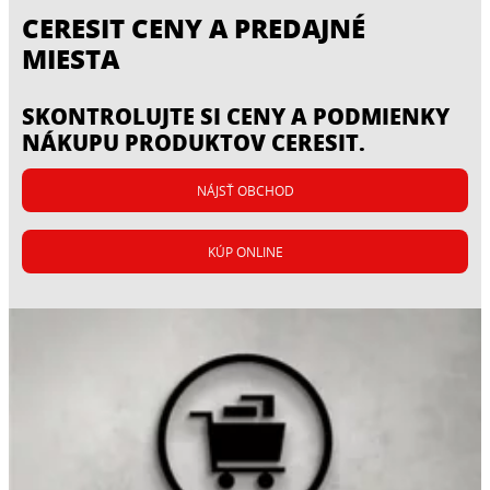
CERESIT CENY A PREDAJNÉ
MIESTA
SKONTROLUJTE SI CENY A PODMIENKY
NÁKUPU PRODUKTOV CERESIT.
NÁJSŤ OBCHOD
KÚP ONLINE
CERESIT AS 1
Samonivelizačná podlahová hmota na báze
kalciumsulfátu s mimoriadne nízkym
pnutím, pre spoľahlivé vypĺňanie a
...
vyrovnávanie. Na hrúbku vrstvy 1 - 20 mm v
jednej pracovnej operácii.