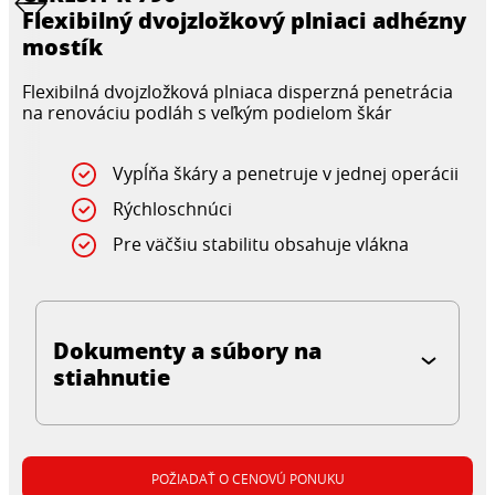
Flexibilný dvojzložkový plniaci adhézny
mostík
Flexibilná dvojzložková plniaca disperzná penetrácia
na renováciu podláh s veľkým podielom škár
Vypĺňa škáry a penetruje v jednej operácii
Rýchloschnúci
Pre väčšiu stabilitu obsahuje vlákna
Dokumenty a súbory na
stiahnutie
POŽIADAŤ O CENOVÚ PONUKU