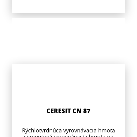
CERESIT CN 87
Rýchlotvrdnúca vyrovnávacia hmota
cementová vyrovnávacia hmota na