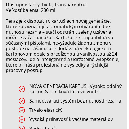
Dostupné farby: biela, transparentná
Veľkosť balenia: 280 ml
Teraz je k dispozícii v kartušiach novej generácie,
ktoré sa vyznačujú automatickým otváraním bez
nutnosti rezania – stačí odstrániť zelený uzáver a
môžete začať nanášať. Kartuša je kompatibilná so
súčasnými pištoľami, nevyžaduje žiadnu zmenu v
postupe nanášania a je dodávaná v ekologickom
kartónovom obale s predĺženou trvanlivosťou až 24
mesiacov. Ide o inteligentné a udržateľné vylepšenie,
ktoré prináša profesionálne výsledky a rýchlejší
pracovný postup.
NOVÁ GENERÁCIA KARTUŠÍ: Vysoko odolný
kartón & hliníková fólia vo vnútri
Samootvárací systém bez nutnosti rezania
Trvalo elastický
Vysoká priľnavosť k väčšine materiálov
Vodeodolný