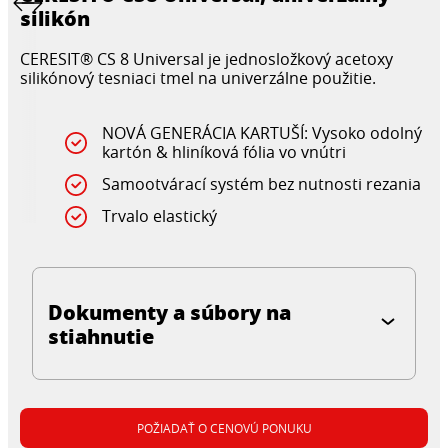
silikón
CERESIT® CS 8 Universal je jednosložkový acetoxy
silikónový tesniaci tmel na univerzálne použitie.
NOVÁ GENERÁCIA KARTUŠÍ: Vysoko odolný
kartón & hliníková fólia vo vnútri
Samootvárací systém bez nutnosti rezania
Trvalo elastický
Dokumenty a súbory na
stiahnutie
POŽIADAŤ O CENOVÚ PONUKU