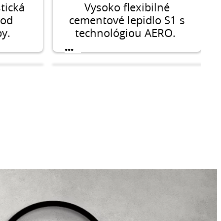
tická
Vysoko flexibilné
pod
cementové lepidlo S1 s
by.
technológiou AERO.
...
2
CERESIT CM 17 PRO
sokou
Flexibilné zlepšené
osťou.
cementové gélové
lepidlo S1