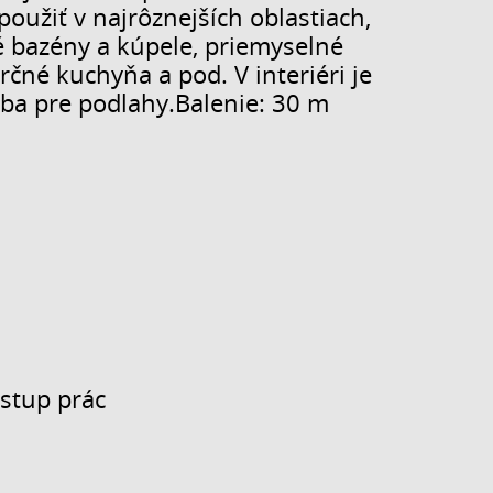
použiť v najrôznejších oblastiach,
é bazény a kúpele, priemyselné
rčné kuchyňa a pod. V interiéri je
 iba pre podlahy.Balenie: 30 m
ostup prác