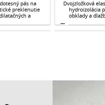
dotesný pás na
Dvojzložková elas
tické preklenutie
hydroizolácia 
dilatačných a
obklady a dlaž
ovacích škár pod
...
ickými obkladmi a
dlažbami.
CERESIT CM 22
CERESIT CL 8
 flexibilné lepidlo
Izolačný pás s vy
na lepenie
chemickou odoln
ľkoformátových