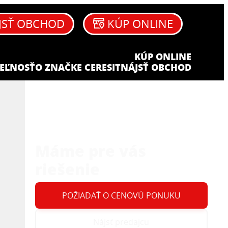
JSŤ OBCHOD
KÚP ONLINE
KÚP ONLINE
EĽNOSŤ
O ZNAČKE CERESIT
NÁJSŤ OBCHOD
Máme pre vás
riešenie
POŽIADAŤ O CENOVÚ PONUKU
Nájsť predajcu