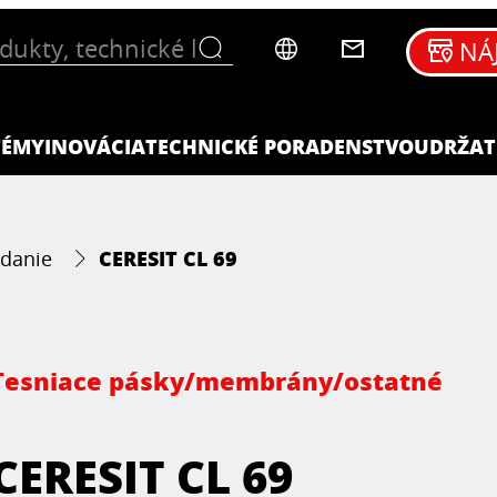
NÁ
TÉMY
INOVÁCIA
TECHNICKÉ PORADENSTVO
UDRŽAT
CERESIT CL 69
danie
Tesniace pásky/membrány/ostatné
CERESIT CL 69