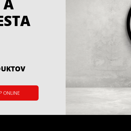
 A
ladov a dlažieb.
...
ESTA
DUKTOV
P ONLINE