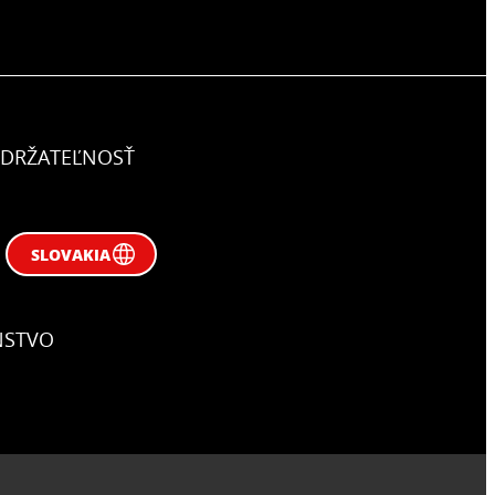
DRŽATEĽNOSŤ
SLOVAKIA
NSTVO